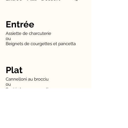
Entrée
Assiette de charcuterie
ou
Beignets de courgettes et pancetta
Plat
Cannelloni au brocciu
ou
Sauté de veau aux olives
Dessert
Moelleux à la châtaigne